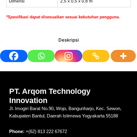
Dimensi
2,5 x 0,5 x 0,8 m
*Spesifikasi dapat disesuaikan sesuai kebutuhan pengguna.
Deskripsi
PT. Arqom Technology
Innovation
Jl. Imogiri Barat No.90, Wojo, Bangunharjo, Kec. Sewon,
Kabupaten Bantul, Daerah Istimewa Yogyakarta 55188
Phone:
+(62) 813 222 67672