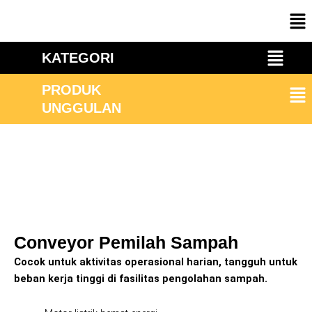
Skip
Me
to
content
Menu
KATEGORI
Me
PRODUK
UNGGULAN
Conveyor Pemilah Sampah
Cocok untuk aktivitas operasional harian, tangguh untuk
beban kerja tinggi di fasilitas pengolahan sampah.