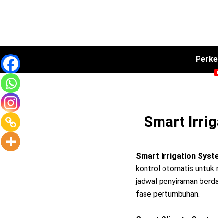
Skip
to
content
Perke
Pengolahan Sampah ( RDF )
Smart Irri
Smart Irrigation Syst
kontrol otomatis untuk 
jadwal penyiraman berda
fase pertumbuhan.