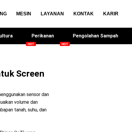
ANG
MESIN
LAYANAN
KONTAK
KARIR
ultura
Perikanan
Pengolahan Sampah
sin Genteng
Solacan
ntuk Screen
menggunakan sensor dan
suaikan volume dan
bapan tanah, suhu, dan