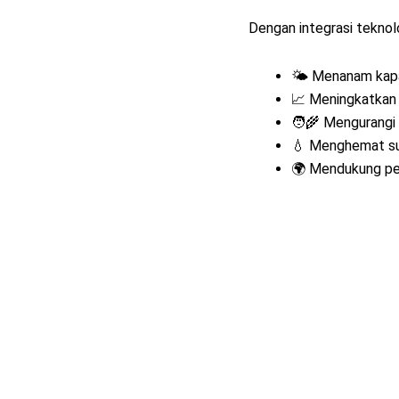
Dengan integrasi teknolog
🌤️ Menanam kapa
📈 Meningkatkan 
🧑‍🌾 Mengurangi
💧 Menghemat sum
🌍 Mendukung per
Smart Green House so
cerdas untuk pertani