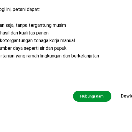
i ini, petani dapat:
n saja, tanpa tergantung musim
hasil dan kualitas panen
 ketergantungan tenaga kerja manual
ber daya seperti air dan pupuk
tanian yang ramah lingkungan dan berkelanjutan
lusi
Dowl
Hubungi Kami
an modern