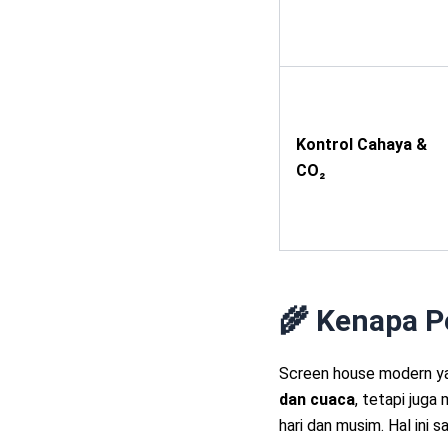
Kontrol Cahaya &
CO₂
🌾 Kenapa P
Screen house modern yan
dan cuaca
, tetapi jug
hari dan musim. Hal ini 