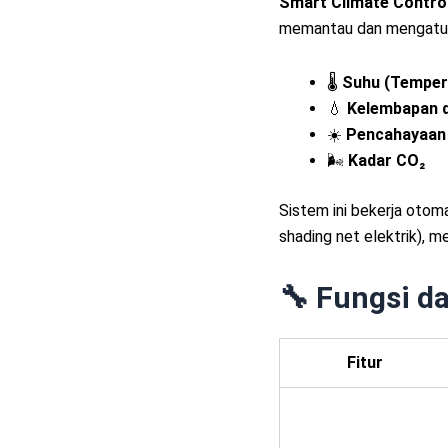
Smart Climate Contro
memantau dan mengatur 
🌡️
Suhu (Temper
💧
Kelembapan 
☀️
Pencahayaan (
🌬️
Kadar CO₂
Sistem ini bekerja otoma
shading net elektrik), m
🔧 Fungsi d
Fitur