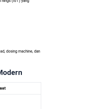
Things (IoT) yang
pad, dosing machine, dan
 Modern
aat