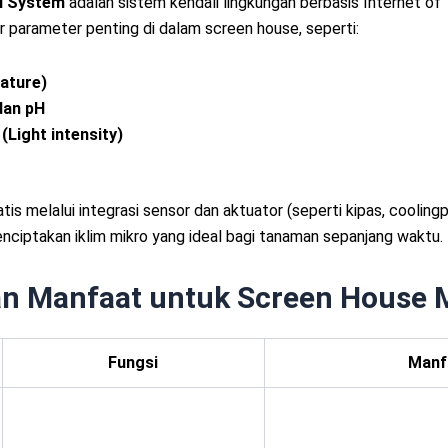
l System
adalah sistem kendali lingkungan berbasis Internet of 
parameter penting di dalam screen house, seperti:
ature)
dan pH
Light intensity)
tis melalui integrasi sensor dan aktuator (seperti kipas, cooling
enciptakan iklim mikro yang ideal bagi tanaman sepanjang waktu.
an Manfaat untuk Screen House
Fungsi
Manf