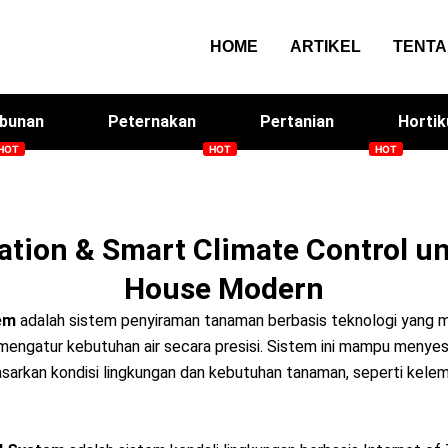
HOME
ARTIKEL
TENT
bunan
Peternakan
Pertanian
Hortik
Smart Screen House
Arqom Kitchen
Me
gation & Smart Climate Control u
House Modern
em
adalah sistem penyiraman tanaman berbasis teknologi yang 
mengatur kebutuhan air secara presisi. Sistem ini mampu menye
sarkan kondisi lingkungan dan kebutuhan tanaman, seperti kelem