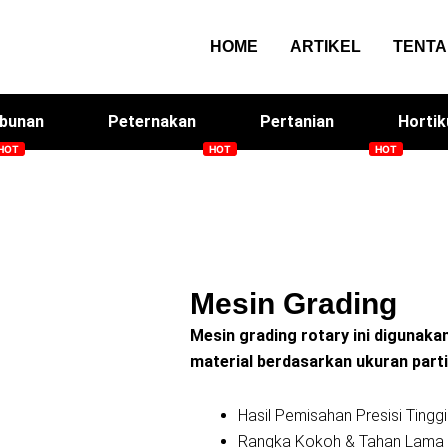
HOME
ARTIKEL
TENT
bunan
Peternakan
Pertanian
Hortik
Smart Screen House
Arqom Kitchen
Me
Mesin Grading
Mesin grading rotary ini digunak
material berdasarkan ukuran parti
Hasil Pemisahan Presisi Tinggi
Rangka Kokoh & Tahan Lama