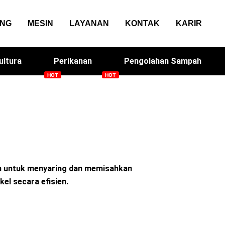
ANG
MESIN
LAYANAN
KONTAK
KARIR
ultura
Perikanan
Pengolahan Sampah
sin Genteng
Solacan
an untuk menyaring dan memisahkan
kel secara efisien.