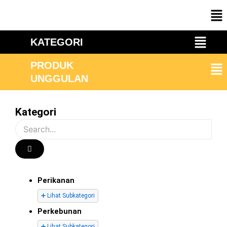
Skip
Me
to
content
Menu
KATEGORI
Me
PRODUK
UNGGULAN
Kategori
Perikanan
➕ Lihat Subkategori
Perkebunan
➕ Lihat Subkategori