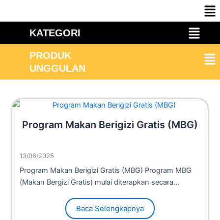
Me
Skip
to
Menu
content
KATEGORI
Me
PRODUK
UNGGULAN
Program Makan Berigizi Gratis (MBG)
13/06/2025
Program Makan Berigizi Gratis (MBG) Program MBG
(Makan Bergizi Gratis) mulai diterapkan secara...
Baca Selengkapnya