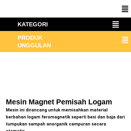
Skip
Me
to
content
Menu
KATEGORI
Me
PRODUK
UNGGULAN
Mesin Magnet Pemisah Logam
Mesin ini dirancang untuk memisahkan material
berbahan logam feromagnetik seperti besi dan baja dari
tumpukan sampah anorganik campuran secara