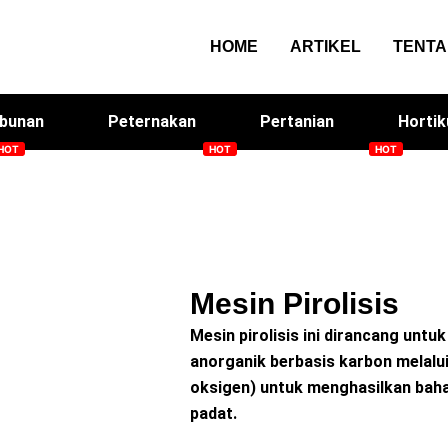
HOME
ARTIKEL
TENT
bunan
Peternakan
Pertanian
Hortik
Smart Screen House
Arqom Kitchen
Me
Mesin Pirolisis
Mesin pirolisis ini dirancang un
anorganik berbasis karbon melalui
oksigen) untuk menghasilkan bahan 
padat.