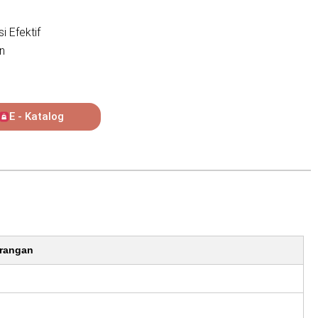
 Efektif
n
E - Katalog
rangan