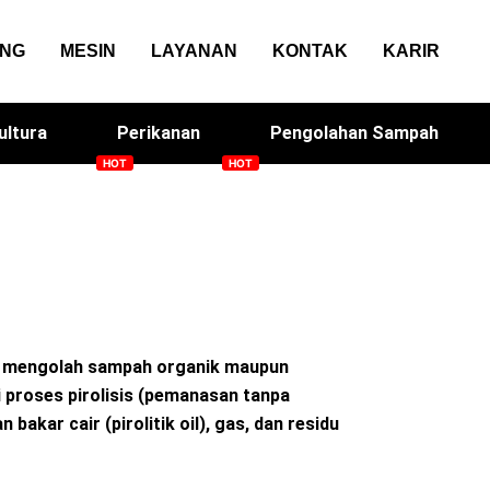
ANG
MESIN
LAYANAN
KONTAK
KARIR
ultura
Perikanan
Pengolahan Sampah
sin Genteng
Solacan
tuk mengolah sampah organik maupun
 proses pirolisis (pemanasan tanpa
bakar cair (pirolitik oil), gas, dan residu