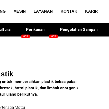
ANG
MESIN
LAYANAN
KONTAK
KARIR
ultura
Perikanan
Pengolahan Sampah
sin Genteng
Solacan
stik
ng untuk membersihkan plastik bekas pakai
 kresek, botol plastik, dan limbah anorganik
ur ulang berikutnya.
ertenaga Motor