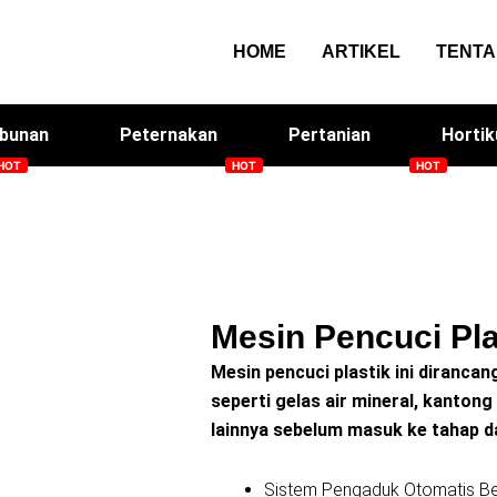
HOME
ARTIKEL
TENT
bunan
Peternakan
Pertanian
Hortik
Smart Screen House
Arqom Kitchen
Me
Mesin Pencuci Pla
Mesin pencuci plastik ini diranca
seperti gelas air mineral, kantong
lainnya sebelum masuk ke tahap da
Sistem Pengaduk Otomatis B