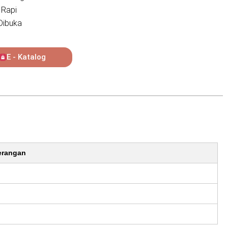
 Rapi
Dibuka
E - Katalog
erangan