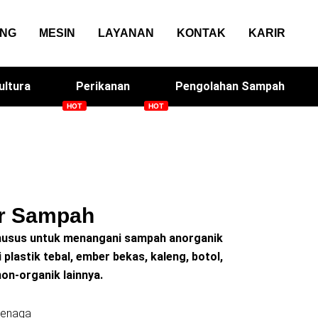
ANG
MESIN
LAYANAN
KONTAK
KARIR
ultura
Perikanan
Pengolahan Sampah
sin Genteng
Solacan
r Sampah
khusus untuk menangani sampah anorganik
plastik tebal, ember bekas, kaleng, botol,
non-organik lainnya.
tenaga