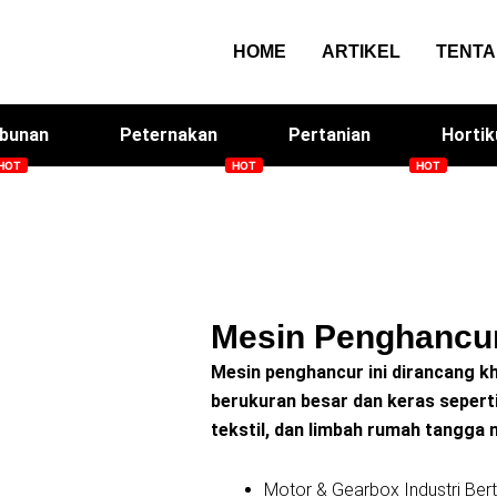
HOME
ARTIKEL
TENT
bunan
Peternakan
Pertanian
Hortik
Smart Screen House
Arqom Kitchen
Me
Mesin Penghancu
Mesin penghancur ini dirancang 
berukuran besar dan keras seperti 
tekstil, dan limbah rumah tangga 
Motor & Gearbox Industri Ber