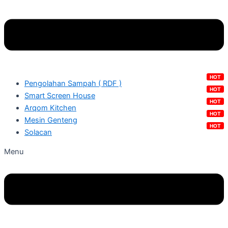
Pengolahan Sampah ( RDF )
Smart Screen House
Arqom Kitchen
Mesin Genteng
Solacan
Menu