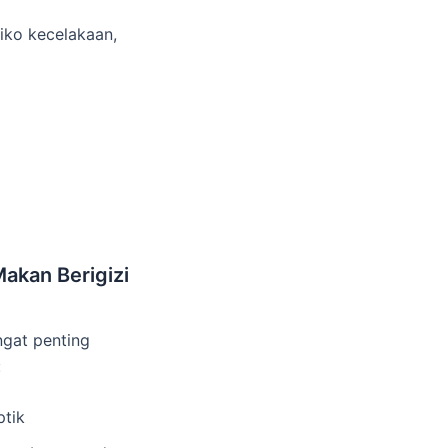
iko kecelakaan,
akan Berigizi
ngat penting
:
ptik