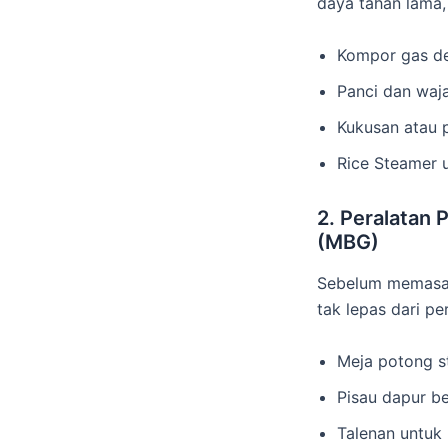
daya tahan lama, 
Kompor gas de
Panci dan waja
Kukusan atau 
Rice Steamer 
2. Peralatan 
(MBG)
Sebelum memasak,
tak lepas dari p
Meja potong st
Pisau dapur b
Talenan untuk