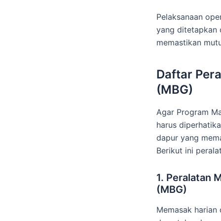
Pelaksanaan ope
yang ditetapkan 
memastikan mutu g
Daftar Per
(MBG)
Agar Program Maka
harus diperhatik
dapur yang memad
Berikut ini peral
1. Peralatan 
(MBG)
Memasak harian d