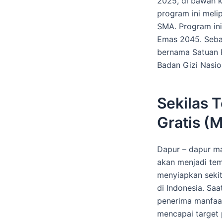
2025, di bawah k
program ini melip
SMA. Program ini
Emas 2045. Sebag
bernama Satuan 
Badan Gizi Nasio
Sekilas 
Gratis (
Dapur – dapur m
akan menjadi te
menyiapkan sekit
di Indonesia. Saa
penerima manfaat
mencapai target 