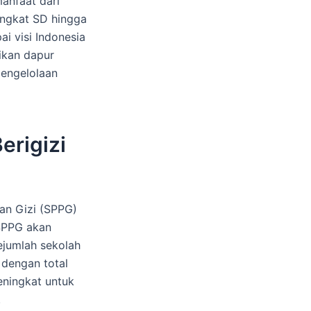
anfaat dari
tingkat SD hingga
i visi Indonesia
ikan dapur
engelolaan
erigizi
an Gizi (SPPG)
SPPG akan
ejumlah sekolah
 dengan total
eningkat untuk
.