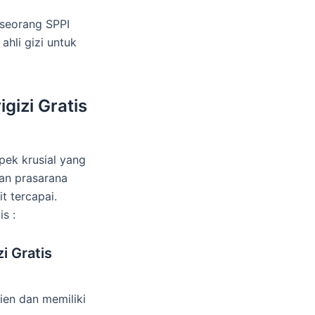
seorang SPPI
hli gizi untuk
gizi Gratis
spek krusial yang
an prasarana
t tercapai.
s :
i Gratis
ien dan memiliki