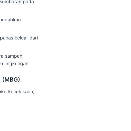
a sumbatan pada
memudahkan
panas keluar dari
ara sampah
h lingkungan.
s (MBG)
iko kecelakaan,