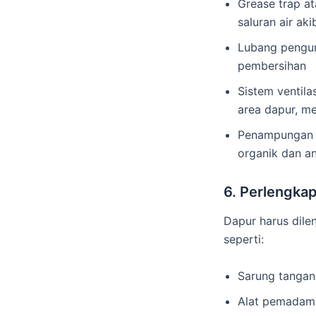
Grease trap a
saluran air ak
Lubang pengura
pembersihan
Sistem ventila
area dapur, me
Penampungan l
organik dan a
6. Perlengka
Dapur harus dile
seperti:
Sarung tangan
Alat pemadam 