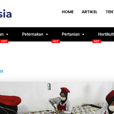
HOME
ARTIKEL
TEN
an
Peternakan
Pertanian
Hortikul
)
Smart Screen House
Arqom Kitchen
Me
25