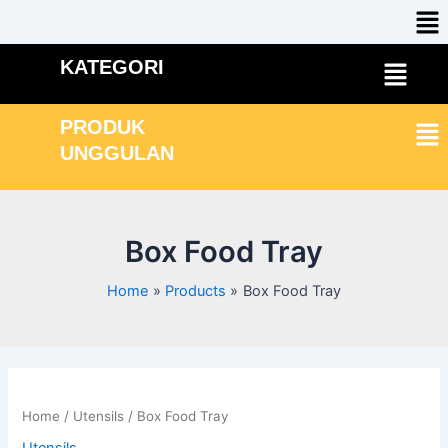
Me
Skip
to
content
Menu
KATEGORI
Me
PRODUK
UNGGULAN
Box Food Tray
Home
Products
Box Food Tray
Home
/
Utensils
/ Box Food Tray
Utensils