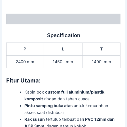
Description
Specification
P
L
T
2400 mm
1450 mm
1400 mm
Fitur Utama:
Kabin box
custom full aluminium/plastik
komposit
ringan dan tahan cuaca
Pintu samping buka atas
untuk kemudahan
akses saat distribusi
Rak susun
tertutup terbuat dari
PVC 12mm dan
ACP 3mm
, ringan namun kokoh