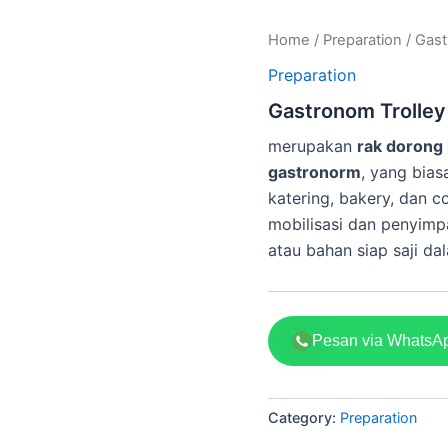
Home
/
Preparation
/ Gast
Preparation
Gastronom Trolley
merupakan
rak dorong
gastronorm
, yang bias
katering, bakery, dan c
mobilisasi dan penyim
atau bahan siap saji d
Pesan via WhatsA
Category:
Preparation