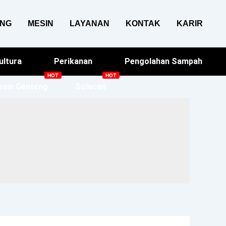
ANG
MESIN
LAYANAN
KONTAK
KARIR
ultura
Perikanan
Pengolahan Sampah
sin Genteng
Solacan