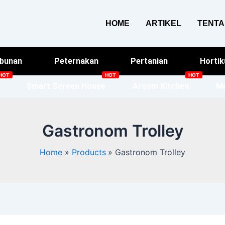
HOME
ARTIKEL
TENT
bunan
Peternakan
Pertanian
Hortik
Smart Screen House
Arqom Kitchen
Me
Gastronom Trolley
Home
Products
Gastronom Trolley