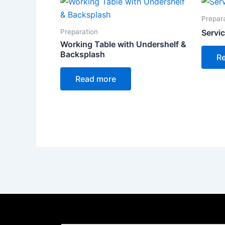
Prepar
Preparation
Servic
Working Table with Undershelf &
Backsplash
R
Read more