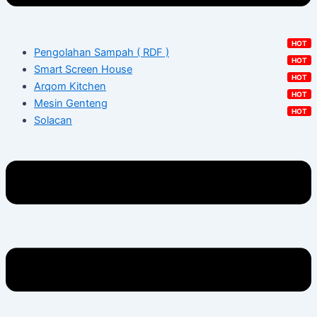
Pengolahan Sampah ( RDF )
Smart Screen House
Arqom Kitchen
Mesin Genteng
Solacan