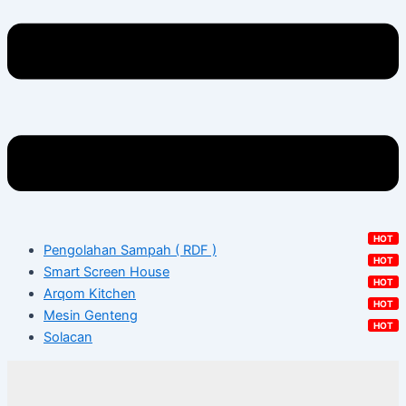
Pengolahan Sampah ( RDF )
Smart Screen House
Arqom Kitchen
Mesin Genteng
Solacan