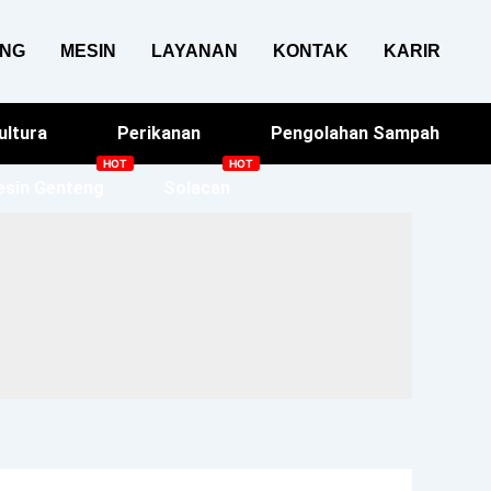
ANG
MESIN
LAYANAN
KONTAK
KARIR
ultura
Perikanan
Pengolahan Sampah
sin Genteng
Solacan