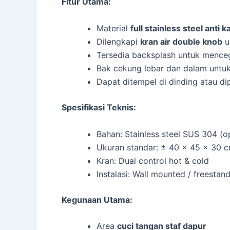
Fitur Utama:
Material
full stainless steel anti k
Dilengkapi
kran air double knob
u
Tersedia backsplash untuk menceg
Bak cekung lebar dan dalam untu
Dapat ditempel di dinding atau di
Spesifikasi Teknis:
Bahan: Stainless steel SUS 304 (o
Ukuran standar: ± 40 x 45 x 30 c
Kran: Dual control hot & cold
Instalasi: Wall mounted / freestan
Kegunaan Utama:
Area
cuci tangan staf dapur