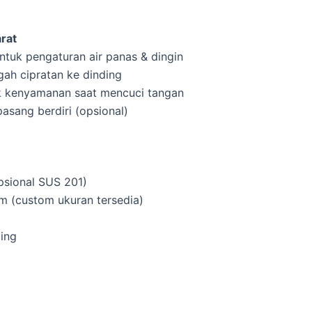
arat
ntuk pengaturan air panas & dingin
ah cipratan ke dinding
k kenyamanan saat mencuci tangan
pasang berdiri (opsional)
psional SUS 201)
m (custom ukuran tersedia)
ding