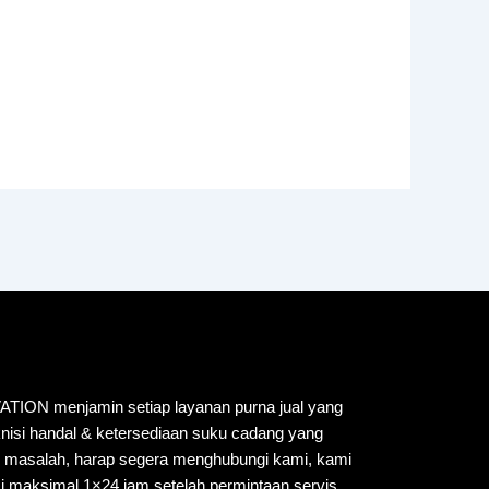
N menjamin setiap layanan purna jual yang
knisi handal & ketersediaan suku cadang yang
i masalah, harap segera menghubungi kami, kami
i maksimal 1×24 jam setelah permintaan servis