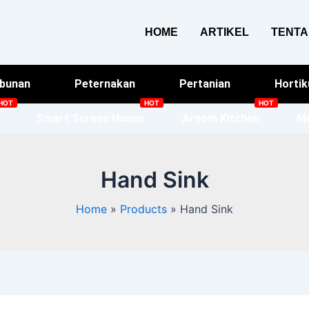
HOME
ARTIKEL
TENT
bunan
Peternakan
Pertanian
Hortik
Smart Screen House
Arqom Kitchen
Me
Hand Sink
Home
Products
Hand Sink