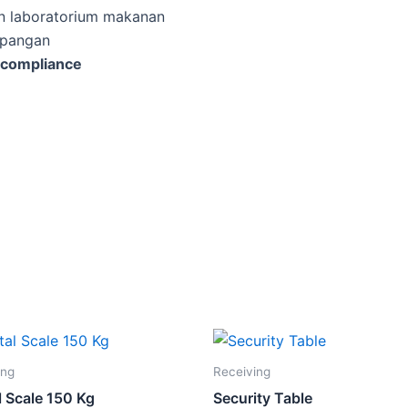
an laboratorium makanan
 pangan
 compliance
ing
Receiving
l Scale 150 Kg
Security Table