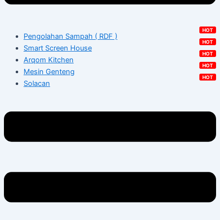
Pengolahan Sampah ( RDF )
Smart Screen House
Arqom Kitchen
Mesin Genteng
Solacan