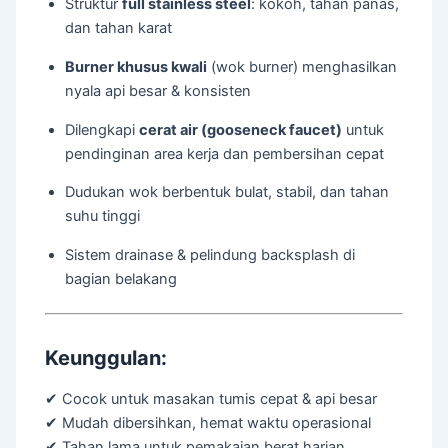
Struktur
full stainless steel
: kokoh, tahan panas,
dan tahan karat
Burner khusus kwali
(wok burner) menghasilkan
nyala api besar & konsisten
Dilengkapi
cerat air (gooseneck faucet)
untuk
pendinginan area kerja dan pembersihan cepat
Dudukan wok berbentuk bulat, stabil, dan tahan
suhu tinggi
Sistem drainase & pelindung backsplash di
bagian belakang
Keunggulan:
✔ Cocok untuk masakan tumis cepat & api besar
✔ Mudah dibersihkan, hemat waktu operasional
✔ Tahan lama untuk pemakaian berat harian