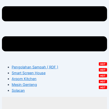
Pengolahan Sampah ( RDF )
Smart Screen House
Arqom Kitchen
Mesin Genteng
Solacan