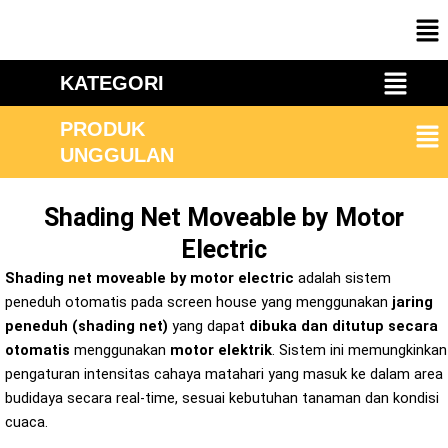
Skip
Me
to
content
Menu
KATEGORI
Me
PRODUK
UNGGULAN
Shading Net Moveable by Motor
Electric
Shading net moveable by motor electric
adalah sistem
peneduh otomatis pada screen house yang menggunakan
jaring
peneduh (shading net)
yang dapat
dibuka dan ditutup secara
otomatis
menggunakan
motor elektrik
. Sistem ini memungkinkan
pengaturan intensitas cahaya matahari yang masuk ke dalam area
budidaya secara real-time, sesuai kebutuhan tanaman dan kondisi
cuaca.