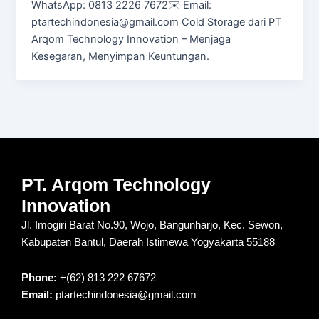
WhatsApp: 0813 2226 7672✉️ Email:
ptartechindonesia@gmail.com Cold Storage dari PT
Arqom Technology Innovation – Menjaga
Kesegaran, Menyimpan Keuntungan.
PT. Arqom Technology
Innovation
Jl. Imogiri Barat No.90, Wojo, Bangunharjo, Kec. Sewon,
Kabupaten Bantul, Daerah Istimewa Yogyakarta 55188
Phone:
+(62) 813 222 67672
Email:
ptartechindonesia@gmail.com