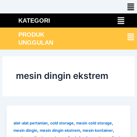
Me
Skip
to
Menu
content
KATEGORI
Me
PRODUK
UNGGULAN
mesin dingin ekstrem
,
,
,
alat-alat pertanian
cold storage
mesin cold storage
,
,
,
mesin dingin
mesin dingin ekstrem
mesin kontainer