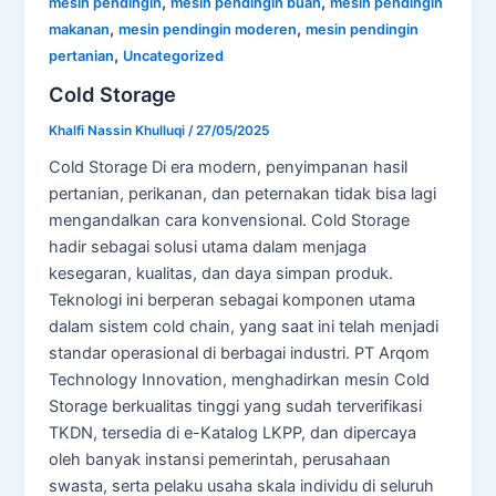
,
,
mesin pendingin
mesin pendingin buah
mesin pendingin
,
,
makanan
mesin pendingin moderen
mesin pendingin
,
pertanian
Uncategorized
Cold Storage
Khalfi Nassin Khulluqi
/
27/05/2025
Cold Storage Di era modern, penyimpanan hasil
pertanian, perikanan, dan peternakan tidak bisa lagi
mengandalkan cara konvensional. Cold Storage
hadir sebagai solusi utama dalam menjaga
kesegaran, kualitas, dan daya simpan produk.
Teknologi ini berperan sebagai komponen utama
dalam sistem cold chain, yang saat ini telah menjadi
standar operasional di berbagai industri. PT Arqom
Technology Innovation, menghadirkan mesin Cold
Storage berkualitas tinggi yang sudah terverifikasi
TKDN, tersedia di e-Katalog LKPP, dan dipercaya
oleh banyak instansi pemerintah, perusahaan
swasta, serta pelaku usaha skala individu di seluruh