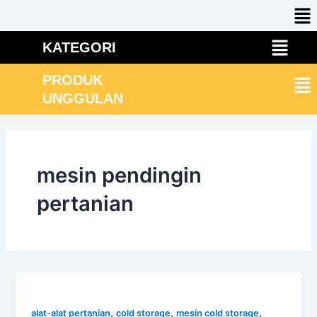
Me
Skip
to
Menu
content
KATEGORI
Me
PRODUK
UNGGULAN
mesin pendingin
pertanian
,
,
,
alat-alat pertanian
cold storage
mesin cold storage