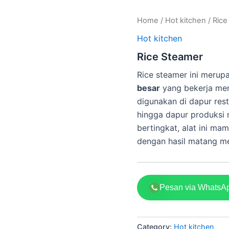
Home
/
Hot kitchen
/ Rice
Hot kitchen
Rice Steamer
Rice steamer ini meru
besar
yang bekerja me
digunakan di dapur res
hingga dapur produksi 
bertingkat, alat ini m
dengan hasil matang me
Pesan via WhatsA
Category:
Hot kitchen