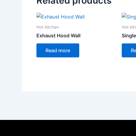
Related products
Hot kitchen
Hot ki
Exhaust Hood Wall
Single
Read more
R