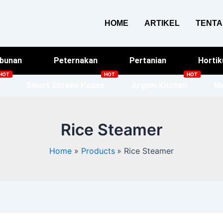
HOME
ARTIKEL
TENT
bunan
Peternakan
Pertanian
Hortik
Smart Screen House
Arqom Kitchen
Me
Rice Steamer
Home
Products
Rice Steamer