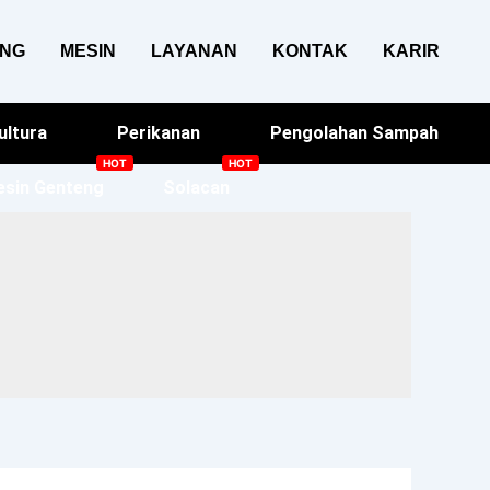
ANG
MESIN
LAYANAN
KONTAK
KARIR
ultura
Perikanan
Pengolahan Sampah
sin Genteng
Solacan