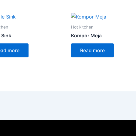
tchen
Hot kitchen
 Sink
Kompor Meja
ead more
Read more