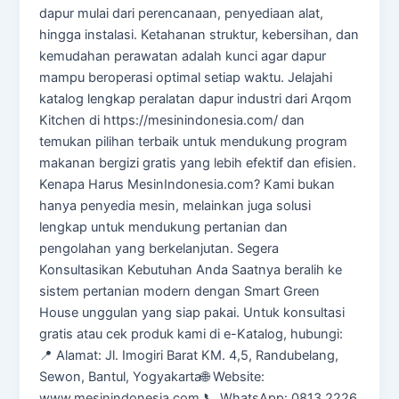
dapur mulai dari perencanaan, penyediaan alat,
hingga instalasi. Ketahanan struktur, kebersihan, dan
kemudahan perawatan adalah kunci agar dapur
mampu beroperasi optimal setiap waktu. Jelajahi
katalog lengkap peralatan dapur industri dari Arqom
Kitchen di https://mesinindonesia.com/ dan
temukan pilihan terbaik untuk mendukung program
makanan bergizi gratis yang lebih efektif dan efisien.
Kenapa Harus MesinIndonesia.com? Kami bukan
hanya penyedia mesin, melainkan juga solusi
lengkap untuk mendukung pertanian dan
pengolahan yang berkelanjutan. Segera
Konsultasikan Kebutuhan Anda Saatnya beralih ke
sistem pertanian modern dengan Smart Green
House unggulan yang siap pakai. Untuk konsultasi
gratis atau cek produk kami di e-Katalog, hubungi:
📍 Alamat: Jl. Imogiri Barat KM. 4,5, Randubelang,
Sewon, Bantul, Yogyakarta🌐 Website:
www.mesinindonesia.com 📞 WhatsApp: 0813 2226