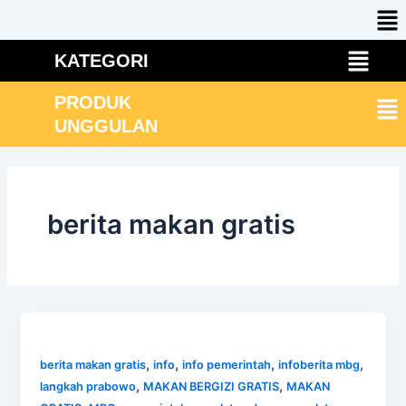
Me
Skip
to
Menu
content
KATEGORI
Me
PRODUK
UNGGULAN
berita makan gratis
,
,
,
,
berita makan gratis
info
info pemerintah
infoberita mbg
,
,
langkah prabowo
MAKAN BERGIZI GRATIS
MAKAN