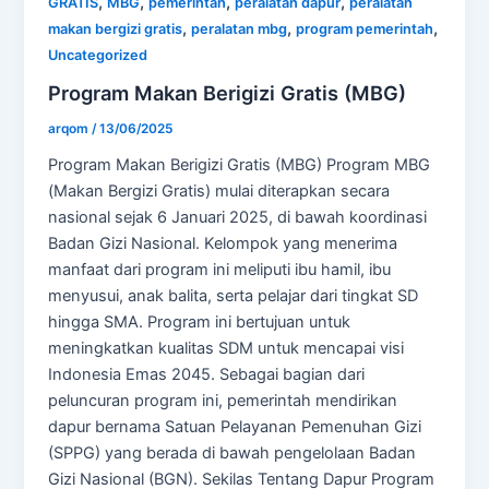
,
,
,
,
GRATIS
MBG
pemerintah
peralatan dapur
peralatan
,
,
,
makan bergizi gratis
peralatan mbg
program pemerintah
Uncategorized
Program Makan Berigizi Gratis (MBG)
arqom
/
13/06/2025
Program Makan Berigizi Gratis (MBG) Program MBG
(Makan Bergizi Gratis) mulai diterapkan secara
nasional sejak 6 Januari 2025, di bawah koordinasi
Badan Gizi Nasional. Kelompok yang menerima
manfaat dari program ini meliputi ibu hamil, ibu
menyusui, anak balita, serta pelajar dari tingkat SD
hingga SMA. Program ini bertujuan untuk
meningkatkan kualitas SDM untuk mencapai visi
Indonesia Emas 2045. Sebagai bagian dari
peluncuran program ini, pemerintah mendirikan
dapur bernama Satuan Pelayanan Pemenuhan Gizi
(SPPG) yang berada di bawah pengelolaan Badan
Gizi Nasional (BGN). Sekilas Tentang Dapur Program