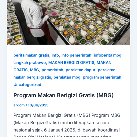
,
,
,
,
berita makan gratis
info
info pemerintah
infoberita mbg
,
,
langkah prabowo
MAKAN BERGIZI GRATIS
MAKAN
,
,
,
,
GRATIS
MBG
pemerintah
peralatan dapur
peralatan
,
,
,
makan bergizi gratis
peralatan mbg
program pemerintah
Uncategorized
Program Makan Berigizi Gratis (MBG)
arqom
/
13/06/2025
Program Makan Berigizi Gratis (MBG) Program MBG
(Makan Bergizi Gratis) mulai diterapkan secara
nasional sejak 6 Januari 2025, di bawah koordinasi