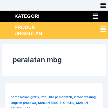
Me
Skip
to
Menu
content
KATEGORI
Me
PRODUK
UNGGULAN
peralatan mbg
,
,
,
,
berita makan gratis
info
info pemerintah
infoberita mbg
,
,
langkah prabowo
MAKAN BERGIZI GRATIS
MAKAN