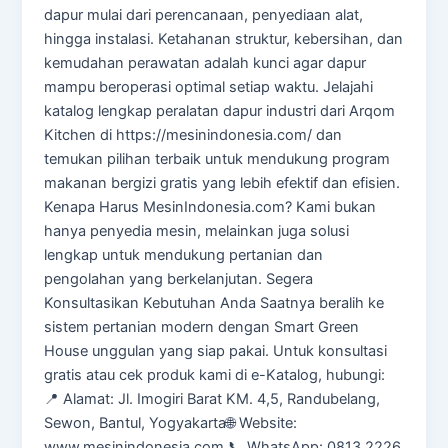
dapur mulai dari perencanaan, penyediaan alat,
hingga instalasi. Ketahanan struktur, kebersihan, dan
kemudahan perawatan adalah kunci agar dapur
mampu beroperasi optimal setiap waktu. Jelajahi
katalog lengkap peralatan dapur industri dari Arqom
Kitchen di https://mesinindonesia.com/ dan
temukan pilihan terbaik untuk mendukung program
makanan bergizi gratis yang lebih efektif dan efisien.
Kenapa Harus MesinIndonesia.com? Kami bukan
hanya penyedia mesin, melainkan juga solusi
lengkap untuk mendukung pertanian dan
pengolahan yang berkelanjutan. Segera
Konsultasikan Kebutuhan Anda Saatnya beralih ke
sistem pertanian modern dengan Smart Green
House unggulan yang siap pakai. Untuk konsultasi
gratis atau cek produk kami di e-Katalog, hubungi:
📍 Alamat: Jl. Imogiri Barat KM. 4,5, Randubelang,
Sewon, Bantul, Yogyakarta🌐 Website:
www.mesinindonesia.com 📞 WhatsApp: 0813 2226