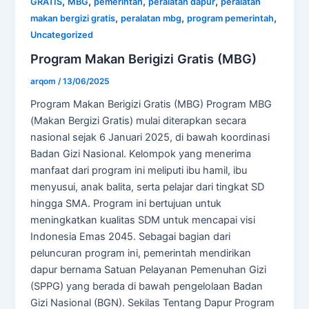
,
,
,
,
GRATIS
MBG
pemerintah
peralatan dapur
peralatan
,
,
,
makan bergizi gratis
peralatan mbg
program pemerintah
Uncategorized
Program Makan Berigizi Gratis (MBG)
arqom
/
13/06/2025
Program Makan Berigizi Gratis (MBG) Program MBG
(Makan Bergizi Gratis) mulai diterapkan secara
nasional sejak 6 Januari 2025, di bawah koordinasi
Badan Gizi Nasional. Kelompok yang menerima
manfaat dari program ini meliputi ibu hamil, ibu
menyusui, anak balita, serta pelajar dari tingkat SD
hingga SMA. Program ini bertujuan untuk
meningkatkan kualitas SDM untuk mencapai visi
Indonesia Emas 2045. Sebagai bagian dari
peluncuran program ini, pemerintah mendirikan
dapur bernama Satuan Pelayanan Pemenuhan Gizi
(SPPG) yang berada di bawah pengelolaan Badan
Gizi Nasional (BGN). Sekilas Tentang Dapur Program