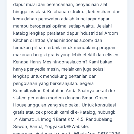
dapur mulai dari perencanaan, penyediaan alat,
hingga instalasi. Ketahanan struktur, kebersihan, dan
kemudahan perawatan adalah kunci agar dapur
mampu beroperasi optimal setiap waktu. Jelajahi
katalog lengkap peralatan dapur industri dari Arqom
Kitchen di https://mesinindonesia.com/ dan
temukan pilihan terbaik untuk mendukung program
makanan bergizi gratis yang lebih efektif dan efisien.
Kenapa Harus MesinIndonesia.com? Kami bukan
hanya penyedia mesin, melainkan juga solusi
lengkap untuk mendukung pertanian dan
pengolahan yang berkelanjutan. Segera
Konsultasikan Kebutuhan Anda Saatnya beralih ke
sistem pertanian modern dengan Smart Green
House unggulan yang siap pakai. Untuk konsultasi
gratis atau cek produk kami di e-Katalog, hubungi:
📍 Alamat: Jl. Imogiri Barat KM. 4,5, Randubelang,
Sewon, Bantul, Yogyakarta🌐 Website:
www.mesinindonesia.com 📞 WhatsApp: 0813 2226