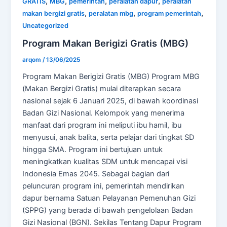
,
,
,
,
GRATIS
MBG
pemerintah
peralatan dapur
peralatan
,
,
,
makan bergizi gratis
peralatan mbg
program pemerintah
Uncategorized
Program Makan Berigizi Gratis (MBG)
arqom
/
13/06/2025
Program Makan Berigizi Gratis (MBG) Program MBG
(Makan Bergizi Gratis) mulai diterapkan secara
nasional sejak 6 Januari 2025, di bawah koordinasi
Badan Gizi Nasional. Kelompok yang menerima
manfaat dari program ini meliputi ibu hamil, ibu
menyusui, anak balita, serta pelajar dari tingkat SD
hingga SMA. Program ini bertujuan untuk
meningkatkan kualitas SDM untuk mencapai visi
Indonesia Emas 2045. Sebagai bagian dari
peluncuran program ini, pemerintah mendirikan
dapur bernama Satuan Pelayanan Pemenuhan Gizi
(SPPG) yang berada di bawah pengelolaan Badan
Gizi Nasional (BGN). Sekilas Tentang Dapur Program