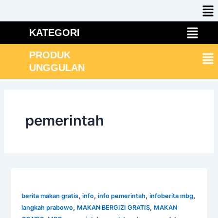
Me
Skip
to
Menu
content
KATEGORI
Me
PRODUK
UNGGULAN
pemerintah
,
,
,
,
berita makan gratis
info
info pemerintah
infoberita mbg
,
,
langkah prabowo
MAKAN BERGIZI GRATIS
MAKAN